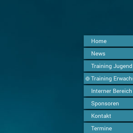
Home
News
Training Jugend
Training Erwac
Interner Bereich
Sponsoren
Kontakt
Termine